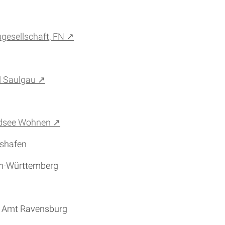
gesellschaft, FN ↗
ad Saulgau ↗
aldsee Wohnen ↗
hshafen
en-Württemberg
, Amt Ravensburg